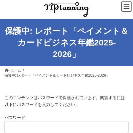
コ
ナ
ン
ビ
テ
ゲ
ン
ー
ツ
シ
へ
ョ
保護中: レポート「ペイメント＆
ス
ン
キ
に
カードビジネス年鑑2025-
ッ
移
プ
動
2026」
ホーム
保護中: レポート「ペイメント＆カードビジネス年鑑2025-2026」
このコンテンツはパスワードで保護されています。閲覧するには
以下にパスワードを入力してください。
パスワード: