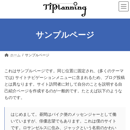
コ
ナ
ン
ビ
テ
ゲ
ン
ー
ツ
シ
へ
ョ
サンプルページ
ス
ン
キ
に
ッ
移
プ
動
ホーム
サンプルページ
これはサンプルページです。同じ位置に固定され、(多くのテーマ
では) サイトナビゲーションメニューに含まれるため、ブログ投稿
とは異なります。サイト訪問者に対して自分のことを説明する自
己紹介ページを作成するのが一般的です。たとえば以下のような
ものです。
はじめまして。昼間はバイク便のメッセンジャーとして働
いていますが、俳優志望でもあります。これは僕のサイト
です。ロサンゼルスに住み、ジャックという名前のかわい